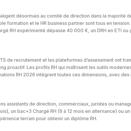
H siègent désormais au comité de direction dans la majorité 
le formation et le HR business partner sont tous en tension. 
argé RH expérimenté dépasse 40 000 €, un DRH en ETI ou g
TS de recrutement et les plateformes d’assessment ont trans
ng proactif. Les profils RH qui maîtrisent les outils moder
mations RH 2026 intègrent toutes ces dimensions, avec des
ens assistants de direction, commerciaux, juristes ou manag
9 mois), un bac+3 Chargé RH (9 à 12 mois en alternance) ou 
xpérience terrain pour obtenir un diplôme RH.