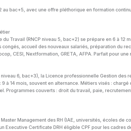
2 au bac+5, avec une offre pléthorique en formation contin
étier
 du Travail (RNCP niveau 5, bac+2) se prépare en 6 à 12 moi
es congés, accueil des nouveaux salariés, préparation du r
ifocop, CESI, Nextformation, GRETA, AFPA. Parfait pour une
iveau 6, bac+3), la Licence professionnelle Gestion des 
 9 à 14 mois, souvent en alternance. Métiers visés : chargé
l. Programmes couverts : droit du travail, paie, recrutement
 le Master Management des RH (IAE, universités, écoles d
un Executive Certificate DRH éligible CPF pour les cadres 