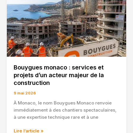
projet
en
2026
Bouygues monaco : services et
projets d’un acteur majeur de la
construction
9 mai 2026
À Monaco, le nom Bouygues Monaco renvoie
immédiatement à des chantiers spectaculaires,
à une expertise technique rare et à une
Bouygues
Lire l’article »