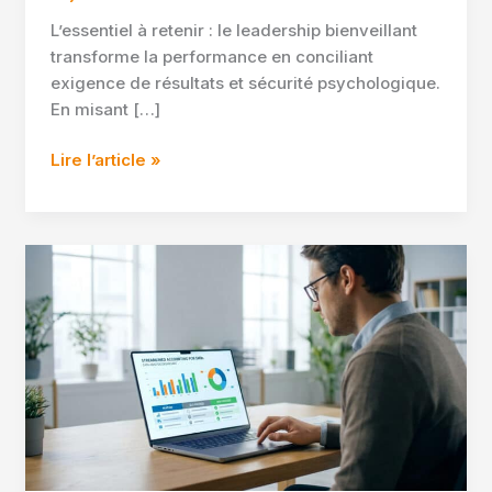
L’essentiel à retenir : le leadership bienveillant
transforme la performance en conciliant
exigence de résultats et sécurité psychologique.
En misant […]
Pratiquer
Lire l’article »
le
leadership
bienveillant
au
quotidien