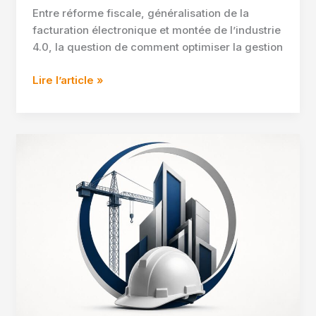
Entre réforme fiscale, généralisation de la
facturation électronique et montée de l’industrie
4.0, la question de comment optimiser la gestion
Comment
Lire l’article »
optimiser
la
gestion
de
votre
entreprise
mes
pour
2026