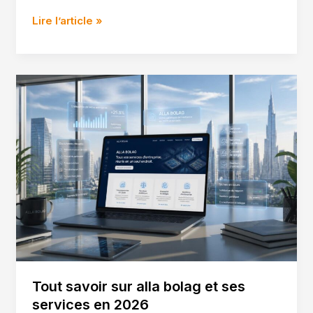
Obligations
Lire l’article »
de
l’employeur
pour
la
formation
sst
Tout savoir sur alla bolag et ses
services en 2026