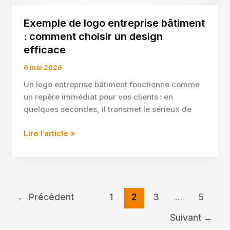
Exemple de logo entreprise bâtiment
: comment choisir un design
efficace
6 mai 2026
Un logo entreprise bâtiment fonctionne comme
un repère immédiat pour vos clients : en
quelques secondes, il transmet le sérieux de
Exemple
Lire l’article »
de
logo
entreprise
bâtiment
:
←
Précédent
1
2
3
…
5
comment
Suivant
→
choisir