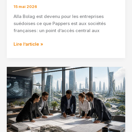
15 mai 2026
Alla Bolag est devenu pour les entreprises
suédoises ce que Pappers est aux sociétés
françaises : un point d’accès central aux
Tout
Lire l’article »
savoir
sur
alla
bolag
et
ses
services
en
2026