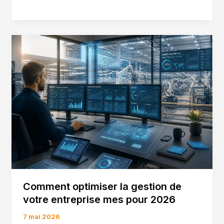
monaco
:
services
et
projets
d’un
acteur
majeur
de
la
construction
Comment optimiser la gestion de
votre entreprise mes pour 2026
7 mai 2026