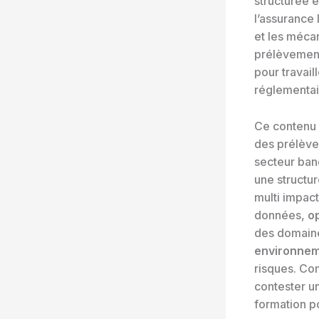
structurée e
l’assurance
et les méca
prélèvements
pour travail
réglementair
Ce contenu 
des prélève
secteur ban
une structur
multi impact
données,
o
des domain
environnem
risques. Co
contester u
formation p