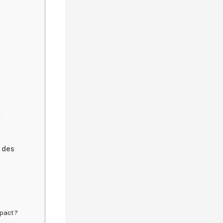
t
 des
mpact ?