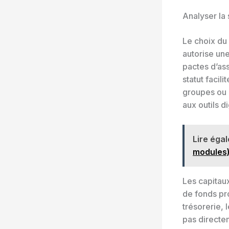
Analyser la 
Le choix du 
autorise une
pactes d’as
statut facil
groupes ou e
aux outils di
Lire éga
modules
Les capitaux
de fonds pr
trésorerie, 
pas directem