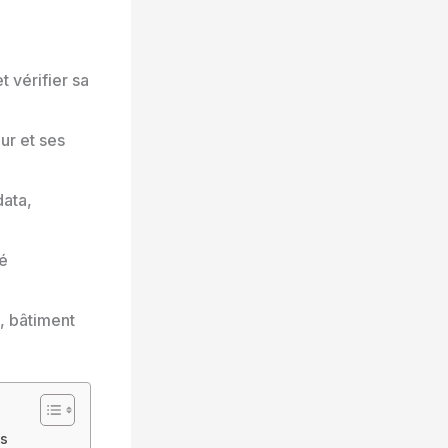
 vérifier sa
ur et ses
data,
té
, bâtiment
ts