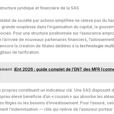
structure juridique et financière de la SAS
statut de société par actions simplifiée ne relève pas du ha
 grande souplesse dans l’organisation du capital, la gouver
sociés. Pour une structure positionnée sur l’assurance empru
ite l’arrivée de nouveaux partenaires financiers, l’adossemen
ncore la création de filiales dédiées à la
technologie mult
gitaux de tarification.
lement
iEnt 2026 : guide complet de l’ENT des MFR (conn
)
 propres constituent un indicateur clé. Une SAS disposant d
opres élevé bénéficie d’un « coussin » qui absorbe les aléa
les litiges ou les besoins d’investissement. Pour l’assuré, cel
ent l’indemnisation — rôle qui relève de l’assureur porteur