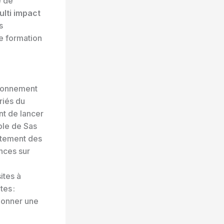
é de
lti impact
s
de formation
é
tionnement
riés du
nt de lancer
ple de Sas
aitement des
nces sur
ites à
es :
ionner une