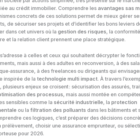
n société par actions simplifiée, très présente sur le march
 liée au crédit immobilier. Comprendre les
avantages sas mu
nismes concrets de ces solutions permet de mieux gérer se
, de sécuriser ses projets et d’identifier les bons leviers 
ler dans cet univers où la
gestion des risques
, la conformit
e et la relation client prennent une place stratégique.
s’adresse à celles et ceux qui souhaitent décrypter le fonc
ments, mais aussi à des adultes en reconversion, à des sala
que‑assurance, à des freelances ou dirigeants qui envisage
e inspirée de la
technologie multi impact
. À travers l’exem
, plusieurs enjeux se croisent : sécurisation des assurés, tr
ptimisation des processus
, mais aussi montée en compéte
es sensibles comme la
sécurité industrielle
, la
protection
entale
ou la
filtration des polluants
dans les bâtiments et s
mprendre ces logiques, c’est préparer des décisions concrèt
n prélèvement, choisir une assurance emprunteur, ou sélect
orteuse pour 2026.