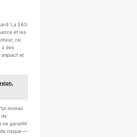
sard. La SAS
nance et les
nteur, ce
t à des
i impact
et
exion,
’un niveau
s de
a ne garantit
 de risque —