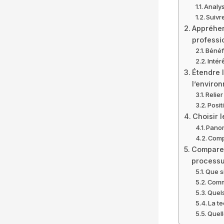
Analys
Suivr
Appréhen
professi
Bénéf
Intér
Étendre l
l’enviro
Relie
Posit
Choisir 
Panor
Comp
Comparer 
process
Que s
Comme
Quels
La te
Quell