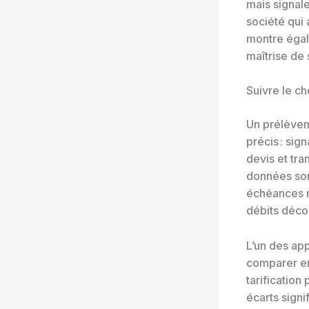
mais signale
société qui 
montre égal
maîtrise de 
Suivre le c
Un prélèvem
précis : sig
devis et tra
données son
échéances m
débits déco
L’un des ap
comparer en
tarification
écarts signi