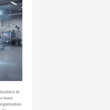
iculiers et
s leurs
organisation