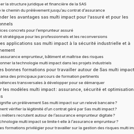
er la structure juridique et financière de la SAS
e le chemin du prélèvement jusqu’au contrat d’assurance
der les avantages sas multi impact pour l’assuré et pour les
onnels
ices concrets pour l’emprunteur assuré
êt stratégique pour les professionnels et les reconversions
es applications sas multi impact à la sécurité industrielle et à
nnement
r assurance emprunteur, bâtiment et maîtrise des risques
ionner la technologie multi impact dans les projets industriels
les bonnes formations pour travailler autour de Sas multi impac
ama des principaux parcours de formation pertinents
étences transversales à développer pour se démarquer
les modèles multi impact : assurance, sécurité et optimisation
us
ignifie un prélèvement Sas multi impact sur un relevé bancaire ?
nt vérifier la légitimité d’un contrat géré par Sas multi impact ?
 métiers recrutent autour de l’assurance emprunteur digitale ?
chnologie multi impact se limite‑t‑elle à l’assurance emprunteur ?
es formations privilégier pour travailler sur la gestion des risques multi i