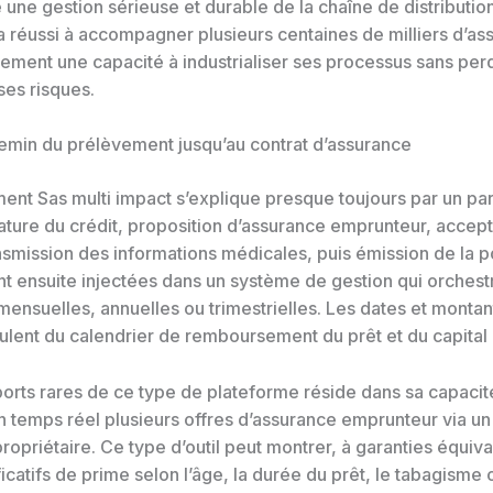
 une gestion sérieuse et durable de la chaîne de distributio
a réussi à accompagner plusieurs centaines de milliers d’as
ement une capacité à industrialiser ses processus sans perd
ses risques.
hemin du prélèvement jusqu’au contrat d’assurance
ent Sas multi impact s’explique presque toujours par un par
nature du crédit, proposition d’assurance emprunteur, accep
nsmission des informations médicales, puis émission de la p
t ensuite injectées dans un système de gestion qui orchest
ensuelles, annuelles ou trimestrielles. Les dates et montan
ulent du calendrier de remboursement du prêt et du capital 
ports rares de ce type de plateforme réside dans sa capacit
 temps réel plusieurs offres d’assurance emprunteur via u
 propriétaire. Ce type d’outil peut montrer, à garanties équiv
ficatifs de prime selon l’âge, la durée du prêt, le tabagisme 