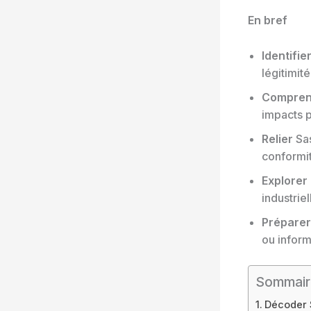
En bref
Identifie
légitimité
Compren
impacts p
Relier
Sas
conformité
Explorer
industrie
Préparer
ou inform
Sommair
Décoder 