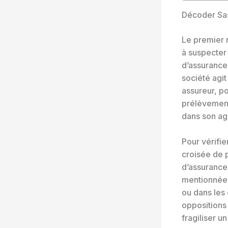
Décoder Sas
Le premier 
à suspecter 
d’assurance
société agi
assureur, po
prélèvement 
dans son ag
Pour vérifie
croisée de p
d’assurance
mentionnées
ou dans les
oppositions 
fragiliser u