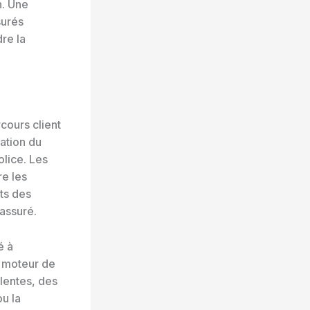
n. Une
surés
re la
cours client
tation du
olice. Les
re les
ts des
assuré.
é à
n moteur de
alentes, des
ou la