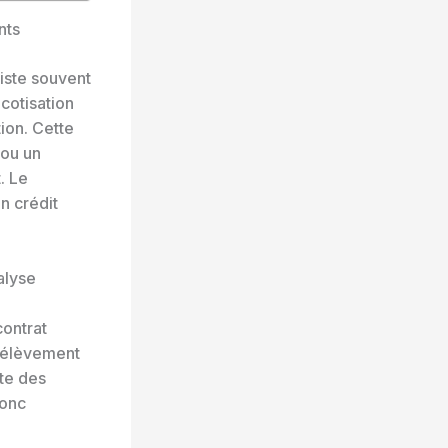
nts
iste souvent
 cotisation
ion. Cette
 ou un
. Le
n crédit
nalyse
contrat
prélèvement
ite des
donc