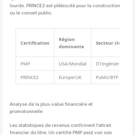
lourde. PRINCE2 est plébiscité pour la construction
ou le conseil public.
N
Région
Certification
Secteur clé
d
dominante
d
PMP
USA/Mondial
IT/Ingénierie
É
PRINCE2
Europe/UK
Public/BTP
M
Analyse de la plus-value financière et
promotionnelle
Les statistiques de revenus confirment l’attrait
financier du titre. Un certifié PMP peut voir son