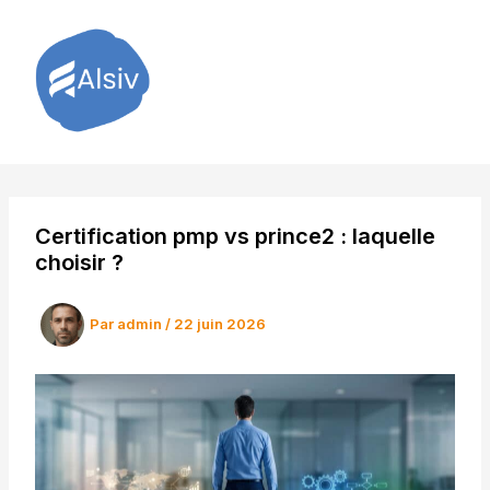
Aller
au
contenu
Certification pmp vs prince2 : laquelle
choisir ?
Par
admin
/
22 juin 2026