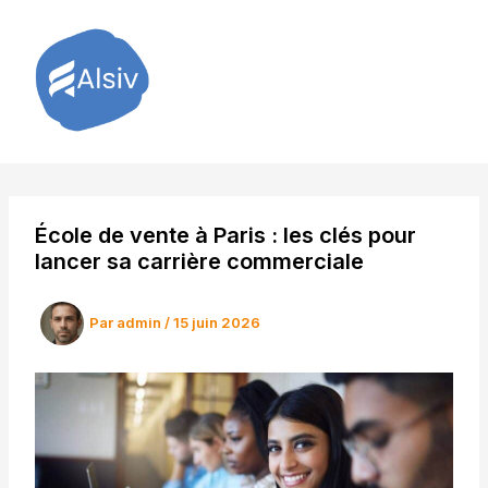
Aller
au
contenu
École de vente à Paris : les clés pour
lancer sa carrière commerciale
Par
admin
/
15 juin 2026