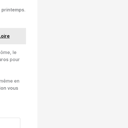
 printemps
.
Loire
lôme, le
uros
pour
is même en
ion vous