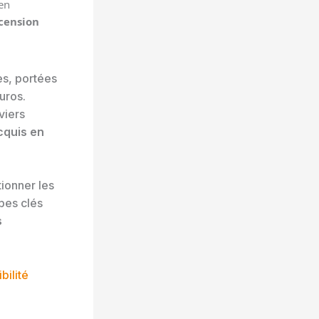
 en
cension
es, portées
uros.
viers
cquis en
tionner les
pes clés
s
bilité