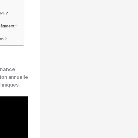
CPF ?
bâtiment ?
on ?
inance
tion annuelle
chniques.