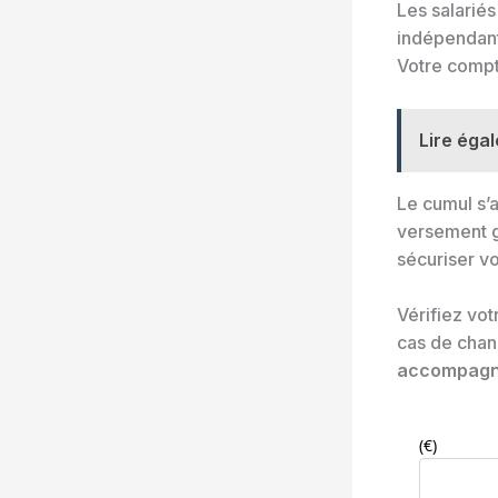
Les salariés
indépendant
Votre compt
Lire éga
Le cumul s’a
versement 
sécuriser vo
Vérifiez vot
cas de cha
accompagne
(€)