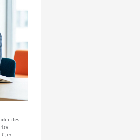
lider des
risé
 €, en