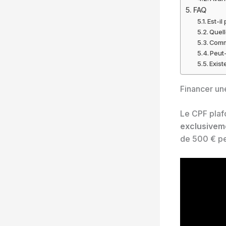
FAQ
Est-i
Quell
Comme
Peut-
Exist
Financer une
Le CPF plaf
exclusivem
de 500 € pe