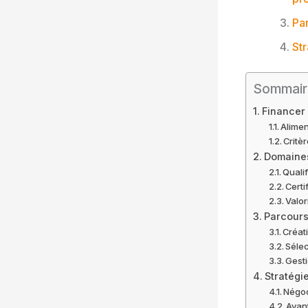
Par
Str
Sommair
Financer 
Alimen
Critè
Domaines
Quali
Certi
Valor
Parcours
Créat
Sélec
Gesti
Stratégi
Négoc
Avant