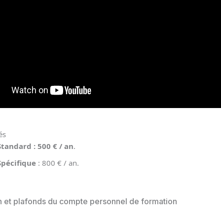
és
Standard : 500 € / an
.
Spécifique
: 800 € / an.
n et plafonds du compte personnel de formation