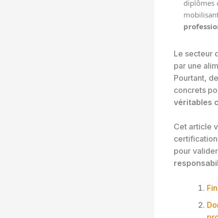
diplômes d
mobilisant
professio
Le secteur 
par une ali
Pourtant, de
concrets po
véritables
Cet article 
certificatio
pour valider
responsabil
Fin
Dom
pr