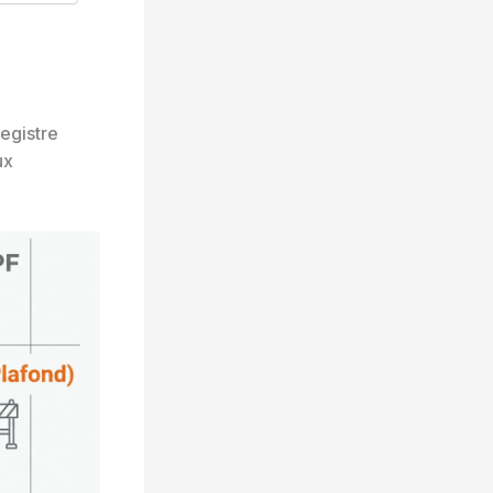
registre
ux