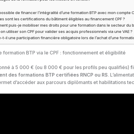
l possible de financer l’intégralité d’une formation BTP avec mon compte 
es sont les certifications du bâtiment éligibles au financement CPF ?
nt puis-je mobiliser mes droits pour une formation dans le secteur du 
on utiliser son CPF pour valider ses acquis professionnels via une VAE ?
e-t-il une participation financière obligatoire lors de l’achat d’une formati
 formation BTP via le CPF : fonctionnement et éligibilité
onné à 5 000 € (ou 8 000 € pour les profils peu qualifiés)
f
ent des formations BTP certifiées RNCP ou RS
. L’alimenta
rmet d’accéder aux parcours diplômants et habilitations te