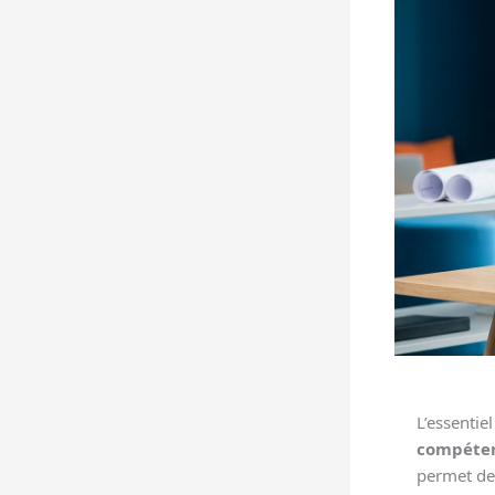
L’essentie
compéten
permet d