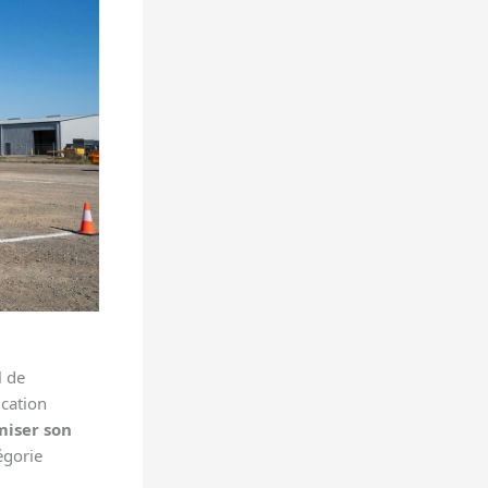
l de
ication
miser son
égorie