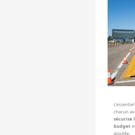
L’essentiel
chacun ave
sécurise 
budget
es
ajoutée.