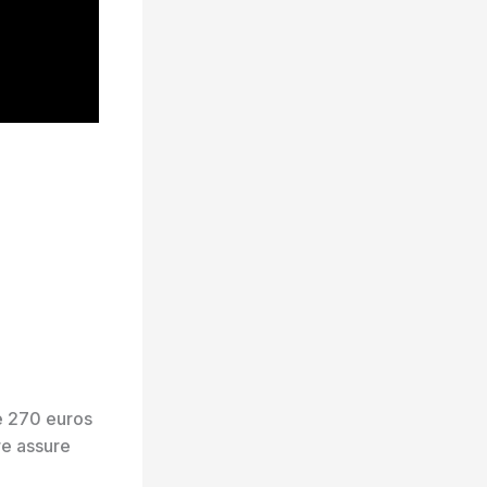
te 270 euros
re assure