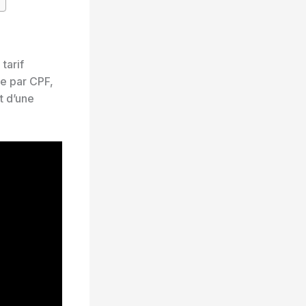
 tarif
le par CPF,
t d’une