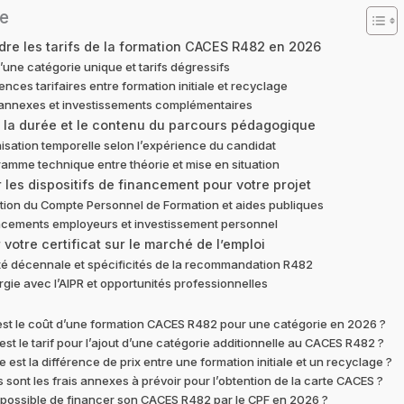
e
re les tarifs de la formation CACES R482 en 2026
’une catégorie unique et tarifs dégressifs
ences tarifaires entre formation initiale et recyclage
 annexes et investissements complémentaires
r la durée et le contenu du parcours pédagogique
isation temporelle selon l’expérience du candidat
amme technique entre théorie et mise en situation
 les dispositifs de financement pour votre projet
sation du Compte Personnel de Formation et aides publiques
ncements employeurs et investissement personnel
 votre certificat sur le marché de l’emploi
ité décennale et spécificités de la recommandation R482
gie avec l’AIPR et opportunités professionnelles
est le coût d’une formation CACES R482 pour une catégorie en 2026 ?
est le tarif pour l’ajout d’une catégorie additionnelle au CACES R482 ?
e est la différence de prix entre une formation initiale et un recyclage ?
 sont les frais annexes à prévoir pour l’obtention de la carte CACES ?
l possible de financer son CACES R482 par le CPF en 2026 ?