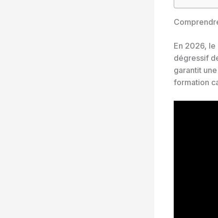
Comprendre 
En 2026, l
dégressif de
garantit une
formation c