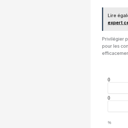
Lire éga
expert ce
Privilégier 
pour les co
efficacemen
(
)
(
)
%