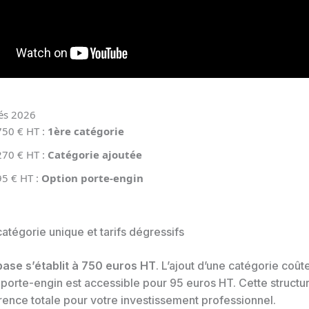
lés 2026
750 € HT :
1ère catégorie
270 € HT :
Catégorie ajoutée
95 € HT :
Option porte-engin
atégorie unique et tarifs dégressifs
 base s’établit à 750 euros HT
. L’ajout d’une catégorie coû
 porte-engin est accessible pour 95 euros HT. Cette structu
rence totale pour votre investissement professionnel.