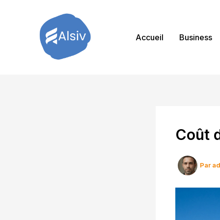
Aller
au
contenu
Accueil
Business
Coût 
Par
a