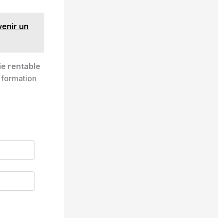
venir un
ie rentable
 formation