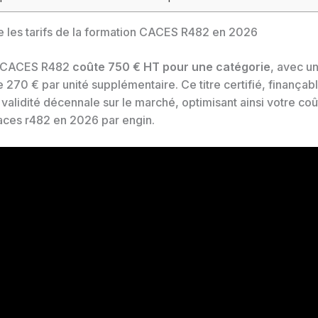
les tarifs de la formation CACES R482 en 2026
e CACES R482
coûte 750 € HT pour une catégorie
, avec un
 270 € par unité supplémentaire. Ce titre certifié, finançab
 validité décennale sur le marché, optimisant ainsi votre coû
aces r482 en 2026 par engin.