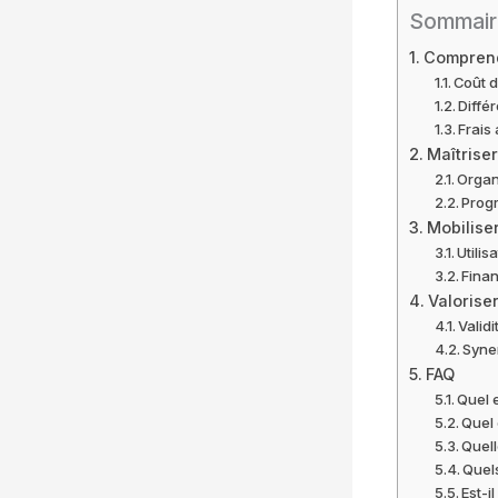
Sommair
Comprend
Coût d
Différ
Frais
Maîtrise
Organ
Progr
Mobiliser
Utili
Fina
Valoriser
Valid
Syner
FAQ
Quel 
Quel 
Quell
Quels
Est-i