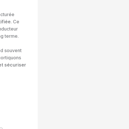
ucturée
ifiée
. Ce
onducteur
ng terme.
end souvent
cortiquons
et sécuriser