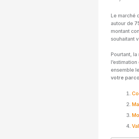
Le marché de
autour de
7
montant con
souhaitant v
Pourtant, la
l’estimatio
ensemble le
votre parco
Co
Ma
Mob
Val