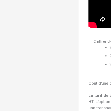
Chiffres c
Coût d’une c
Le tarif de
HT. L’option
une transpa