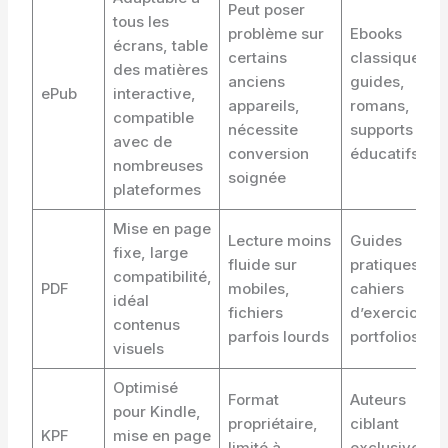
Peut poser
tous les
problème sur
Ebooks
écrans, table
certains
classiques,
des matières
anciens
guides,
ePub
interactive,
appareils,
romans,
compatible
nécessite
supports
avec de
conversion
éducatifs
nombreuses
soignée
plateformes
Mise en page
Lecture moins
Guides
fixe, large
fluide sur
pratiques,
compatibilité,
PDF
mobiles,
cahiers
idéal
fichiers
d’exercices,
contenus
parfois lourds
portfolios
visuels
Optimisé
Format
Auteurs
pour Kindle,
propriétaire,
ciblant
KPF
mise en page
limité à
exclusiveme