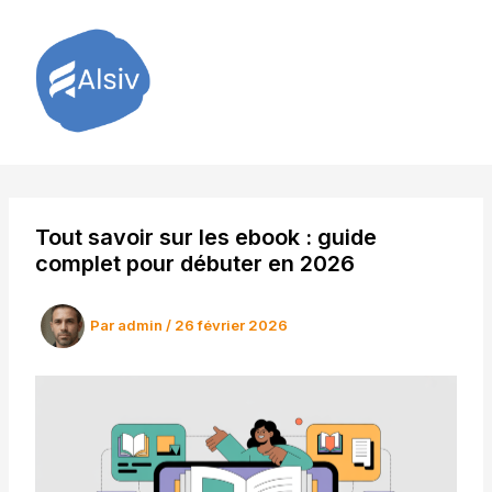
Aller
au
contenu
Tout savoir sur les ebook : guide
complet pour débuter en 2026
Par
admin
/
26 février 2026